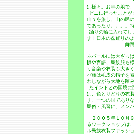
は様々。お寺の娘で
ビニに行ったことが
山々を旅し、山の民
であったり。。。。
踊りの輪に入れてし
す！日本の盆踊りの
舞
ネパールには大ざっ
慣や言語、民族服も
り音楽や衣装も大き
パ族は毛皮の帽子を
わしながら大地を踏
たインドとの国境に
は、色とりどりの衣
す。一つの国であり
民俗・風習に、メン
２００５年１０月９
るワークショップは
ル民族衣装ファッシ