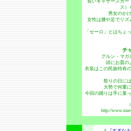
長いギャザースカー
ス）
男女のか
女性は腰や足でリズ
「セーロ」とはちょ
チ
グルン・マガ
頭にお皿の
衣装はこの民族特有
祭りの日に
大勢で何重
今回の踊りは手に葉
http://www.mars
＊
『すぎなみ