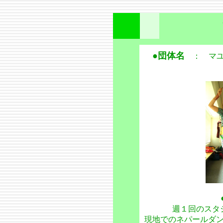
●団体名
： マユ
週１回のスタジ
現地でのネパールダ