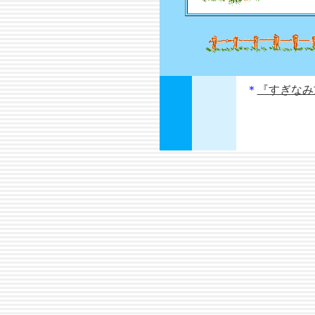
＊
『すぎなみ