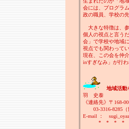
生まれたのが「地
会には、プログラ
政の職員、学校の
大きな特徴は、参
個人の視点と言う
会」で学校や地域
視点でも関わって
現在、この会を仲
inすぎなみ」が行
地域活
羽 史泰
《連絡先》〒168-00
03-3316-82
E-mail ： sugi_oyaz
* * * 