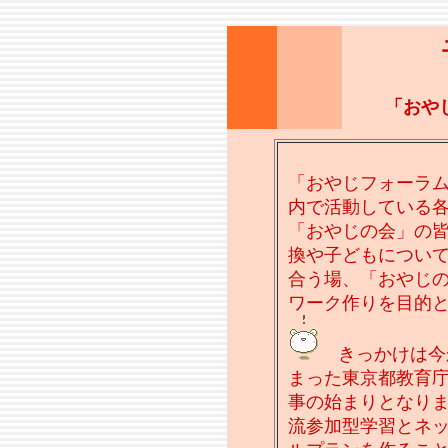
「
おや
「おやじフォーラム
内で活動している
「おやじの会」の
換や子どもについ
合う場、「おやじ
ワーク作りを目的
きっかけは今
まった東京都教育
事の始まりとなり
流参加型学習とネ