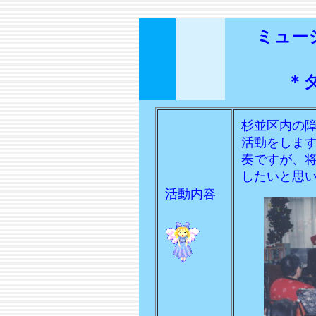
ミュー
＊
杉並区内の障
活動をしま
奏ですが、
したいと思
活動内容